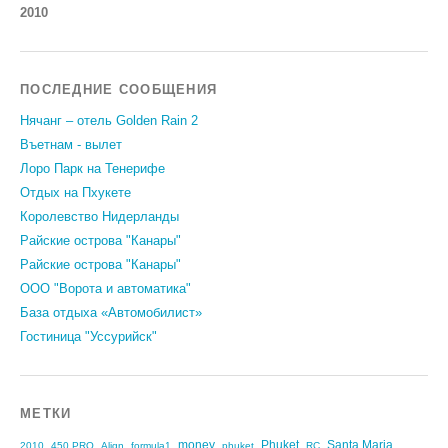
2010
ПОСЛЕДНИЕ СООБЩЕНИЯ
Нячанг – отель Golden Rain 2
Въетнам - вылет
Лоро Парк на Тенерифе
Отдых на Пхукете
Королевство Нидерланды
Райские острова "Канары"
Райские острова "Канары"
ООО "Ворота и автоматика"
База отдыха «Автомобилист»
Гостиница "Уссурийск"
МЕТКИ
money
Phuket
Santa Maria
2010
450 PRO
Align
formula1
phuket
RC