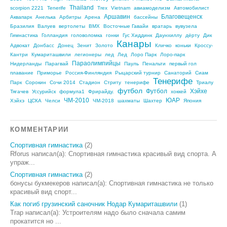
Thailand
scorpion 2221
Tenerife
Trex
Vietnam
авиамоделизм
Автомобилист
Аршавин
Благовещенск
Аквапарк
Анелька
Арбитры
Арена
бассейны
Бразилия
Валуев
вертолеты
ВМХ
Восточные Гавайи
вратарь
вувузела
Гимнастика
Голландия
головоломка
гонки
Гус Хиддинк
Даунхиллу
дёрту
Дик
Канары
Адвокат
Донбасс
Донец
Зенит
Золото
Кличко
коньки
Кроссу-
Кантри
Кумариташвили
легионеры
лед
Лед
Лоро Парк
Лоро-парк
Параолимпийцы
Нидерланды
Парагвай
Пауль
Пенальти
первый гол
плавание
Приморье
Россия-Финляндия
Рыцарский турнир
Санаторий
Сиам
Тенерифе
Парк
Сорокин
Сочи 2014
Стадион
Стриту
тенерифе
Триалу
футбол
Футбол
Хэйхе
Тягачев
Уссурийск
формула1
Фрирайду.
хоккей
ЧМ-2010
ЮАР
Хэйхэ
ЦСКА
Челси
ЧМ-2018
шахматы
Шахтер
Япония
КОММЕНТАРИИ
Спортивная гимнастика
(2)
Rforus написал(а): Спортивная гимнастика красивый вид спорта. А
упраж...
Спортивная гимнастика
(2)
бонусы букмекеров написал(а): Спортивная гимнастика не только
красивый вид спорт...
Как погиб грузинский саночник Нодар Кумариташвили
(1)
Trap написал(а): Устроителям надо было сначала самим
прокатится но ...