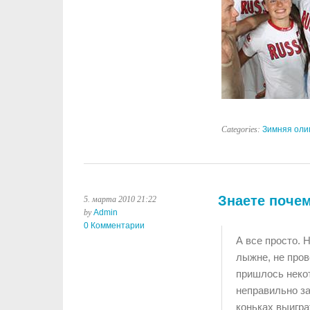
Categories:
Зимняя оли
Знаете поче
5. марта 2010 21:22
by
Admin
0 Комментарии
А все просто. 
лыжне, не пров
пришлось некот
неправильно за
коньках выигра