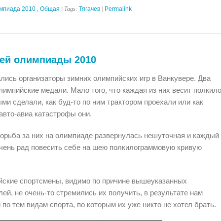
мпиада 2010
,
Общая
| Tags:
Тягачев
|
Permalink
ей олимпиады 2010
лись организаторы зимних олимпийских игр в Ванкувере. Два
лимпийские медали. Мало того, что каждая из них весит полкило
ыми сделали, как буд-то по ним трактором проехали или как
авто-авиа катастрофы они.
борьба за них на олимпиаде развернулась нешуточная и каждый
чень рад повесить себе на шею полкилограммовую кривую
йские спортсмены, видимо по причине вышеуказанных
ей, не очень-то стремились их получить, в результате нам
по тем видам спорта, по которым их уже никто не хотел брать.