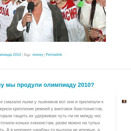
мпиада 2010
| Tags:
money
|
Permalink
му мы продули олимпиаду 2010?
Не смазали лыжи у лыжников вот они и прилипали к
ерили крепление ремней у винтовок биатлонистов,
орым тащить их удерживая чуть-ли не между ног,
точили коньки хоккеистам, разве можно на тупых
ть. А в керлинге швабры-то выдали не игровые, а