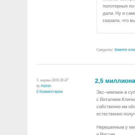
полотерные по-
дали. Ну и сам
сказали, что в
Categories:
Зимняя оли
2,5 миллиона
5. марта 2010 20:47
by
Admin
0 Комментарии
Экс-чемпион в су
с Виталием Кличко
собственно им обо
естественно получ
Нерешенным у них
и России.