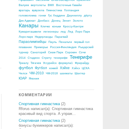
Валуев
вертолеты
ВМХ
Восточные Гавайи
вратарь
вувузела
Гимнастика
Голландия
головоломка
гонки
Гус Хиддинк
Даунхиллу
дёрту
Дик Адвокат
Донбасс
Донец
Зенит
Золото
Канары
Кличко
коньки
Кроссу-Кантри
Кумариташвили
легионеры
лед
Лед
Лоро Парк
Лоро-парк
Нидерланды
Парагвай
Параолимпийцы
Пауль
Пенальти
первый гол
плавание
Приморье
Россия-Финляндия
Рыцарский
турнир
Санаторий
Сиам Парк
Сорокин
Сочи
Тенерифе
2014
Стадион
Стриту
тенерифе
Триалу
Тягачев
Уссурийск
формула1
Фрирайду.
футбол
Футбол
Хэйхе
хоккей
Хэйхэ
ЦСКА
ЧМ-2010
Челси
ЧМ-2018
шахматы
Шахтер
ЮАР
Япония
КОММЕНТАРИИ
Спортивная гимнастика
(2)
Rforus написал(а): Спортивная гимнастика
красивый вид спорта. А упраж...
Спортивная гимнастика
(2)
бонусы букмекеров написал(а):