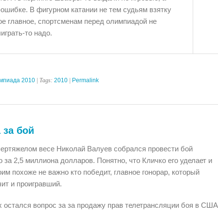
ошибке. В фигурном катании не тем судьям взятку
ое главное, спортсменам перед олимпиадой не
ыиграть-то надо.
мпиада 2010
| Tags:
2010
|
Permalink
 за бой
пертяжелом весе Николай Валуев собрался провести бой
 за 2,5 миллиона долларов. Понятно, что Кличко его уделает и
им похоже не важно кто победит, главное гонорар, который
ит и проигравший.
 остался вопрос за за продажу прав телетрансляции боя в СШ