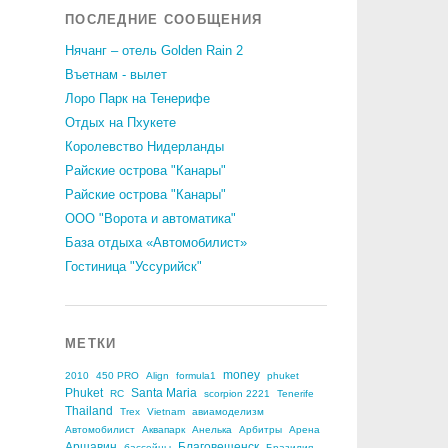
ПОСЛЕДНИЕ СООБЩЕНИЯ
,
Нячанг – отель Golden Rain 2
Въетнам - вылет
Лоро Парк на Тенерифе
Отдых на Пхукете
Королевство Нидерланды
Райские острова "Канары"
Райские острова "Канары"
ООО "Ворота и автоматика"
База отдыха «Автомобилист»
Гостиница "Уссурийск"
МЕТКИ
money
2010
450 PRO
Align
formula1
phuket
Phuket
Santa Maria
RC
scorpion 2221
Tenerife
Thailand
Trex
Vietnam
авиамоделизм
Автомобилист
Аквапарк
Анелька
Арбитры
Арена
Аршавин
Благовещенск
бассейны
Бразилия