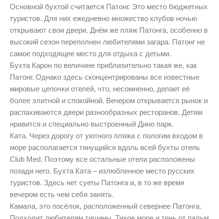
Основной бухтой считается Патонг. Это место бюджетных
туристов. Для них ежедневно множество клубов ночью
открывают свои двери. Днём же пляж Патонга, особенно в
высокий сезон переполнен любителями загара. Патонг не
самое подходящее место для отдыха с детьми.
Бухта Карон по величине приблизительно такая же, как
Патонг. Однако здесь сконцентрированы все известные
мировые цепочки отелей, что, несомненно, делает её
более элитной и спокойной. Вечером открывается рынок и
распахиваются двери разнообразных ресторанов. Детям
нравится и специально выстроенный Дино парк.
Ката. Через дорогу от уютного пляжа с пологим входом в
море располагается тянущийся вдоль всей бухты отель
Club Med. Поэтому все остальные отели расположены
позади него. Бухта Ката – излюбленное место русских
туристов. Здесь нет суеты Патонга и, в то же время
вечером есть чем себя занять.
Камала, это посёлок, расположенный севернее Патонга.
Подходит любителям тишины. Тихое море и тень от пальм