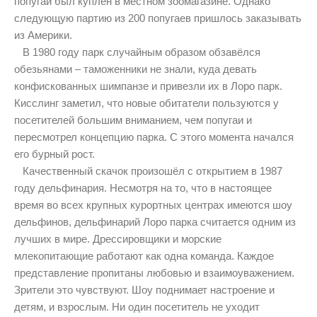
попугай был куплен в местном зоомагазине. Однако
следующую партию из 200 попугаев пришлось заказывать
из Америки.
В 1980 году парк случайным образом обзавёлся
обезьянами – таможенники не знали, куда девать
конфискованных шимпанзе и привезли их в Лоро парк.
Кисслинг заметил, что новые обитатели пользуются у
посетителей большим вниманием, чем попугаи и
пересмотрел концепцию парка. С этого момента начался
его бурный рост.
Качественный скачок произошёл с открытием в 1987
году дельфинария. Несмотря на то, что в настоящее
время во всех крупных курортных центрах имеются шоу
дельфинов, дельфинарий Лоро парка считается одним из
лучших в мире. Дрессировщики и морские
млекопитающие работают как одна команда. Каждое
представление пропитаны любовью и взаимоуважением.
Зрители это чувствуют. Шоу поднимает настроение и
детям, и взрослым. Ни один посетитель не уходит