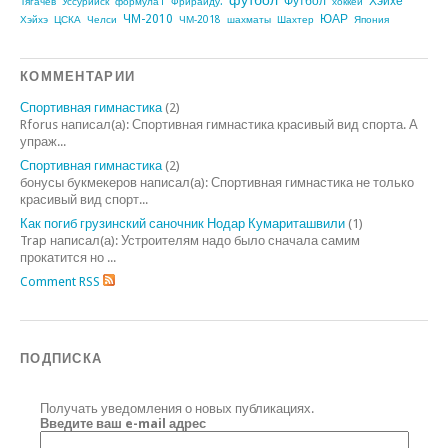
футбол
Футбол
Хэйхе
Тягачев
Уссурийск
формула1
Фрирайду.
хоккей
ЧМ-2010
ЮАР
Хэйхэ
ЦСКА
Челси
ЧМ-2018
шахматы
Шахтер
Япония
КОММЕНТАРИИ
Спортивная гимнастика
(2)
Rforus написал(а): Спортивная гимнастика красивый вид спорта. А
упраж...
Спортивная гимнастика
(2)
бонусы букмекеров написал(а): Спортивная гимнастика не только
красивый вид спорт...
Как погиб грузинский саночник Нодар Кумариташвили
(1)
Trap написал(а): Устроителям надо было сначала самим
прокатится но ...
Comment RSS
ПОДПИСКА
Получать уведомления о новых публикациях.
Введите ваш e-mail адрес