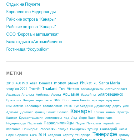
Отдых на Пхукете
Королевство Нидерланды
Райские острова "Канары"
Райские острова "Канары"
ООО "Ворота и автоматика"
База отдыха «Автомобилист»
Гостиница "Уссурийск"
МЕТКИ
money
Phuket
Santa Maria
2010
450 PRO
Align
formula1
phuket
RC
Thailand
scorpion 2221
Tenerife
Trex
Vietnam
авиамоделизм
Автомобилист
Аршавин
Благовещенск
Аквапарк
Анелька
Арбитры
Арена
бассейны
Бразилия
Валуев
вертолеты
ВМХ
Восточные Гавайи
вратарь
вувузела
Гимнастика
Голландия
головоломка
гонки
Гус Хиддинк
Даунхиллу
дёрту
Дик
Канары
Адвокат
Донбасс
Донец
Зенит
Золото
Кличко
коньки
Кроссу-
Кантри
Кумариташвили
легионеры
лед
Лед
Лоро Парк
Лоро-парк
Параолимпийцы
Нидерланды
Парагвай
Пауль
Пенальти
первый гол
плавание
Приморье
Россия-Финляндия
Рыцарский турнир
Санаторий
Сиам
Тенерифе
Парк
Сорокин
Сочи 2014
Стадион
Стриту
тенерифе
Триалу