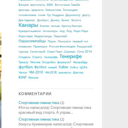
Валуев
вертолеты
ВМХ
Восточные Гавайи
вратарь
вувузела
Гимнастика
Голландия
головоломка
гонки
Гус Хиддинк
Даунхиллу
дёрту
Дик Адвокат
Донбасс
Донец
Зенит
Золото
Канары
Кличко
коньки
Кроссу-Кантри
Кумариташвили
легионеры
лед
Лед
Лоро Парк
Лоро-парк
Нидерланды
Парагвай
Параолимпийцы
Пауль
Пенальти
первый гол
плавание
Приморье
Россия-Финляндия
Рыцарский
турнир
Санаторий
Сиам Парк
Сорокин
Сочи 2014
Тенерифе
Стадион
Стриту
тенерифе
Триалу
Тягачев
Уссурийск
формула1
Фрирайду.
футбол
Футбол
Хэйхе
хоккей
Хэйхэ
ЦСКА
ЧМ-2010
Челси
ЧМ-2018
шахматы
Шахтер
ЮАР
Япония
КОММЕНТАРИИ
Спортивная гимнастика
(2)
Rforus написал(а): Спортивная гимнастика
красивый вид спорта. А упраж...
Спортивная гимнастика
(2)
бонусы букмекеров написал(а): Спортивная