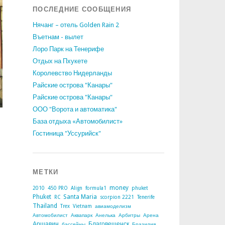
ПОСЛЕДНИЕ СООБЩЕНИЯ
Нячанг – отель Golden Rain 2
Въетнам - вылет
Лоро Парк на Тенерифе
Отдых на Пхукете
Королевство Нидерланды
Райские острова "Канары"
Райские острова "Канары"
ООО "Ворота и автоматика"
База отдыха «Автомобилист»
Гостиница "Уссурийск"
МЕТКИ
money
2010
450 PRO
Align
formula1
phuket
Phuket
Santa Maria
RC
scorpion 2221
Tenerife
Thailand
Trex
Vietnam
авиамоделизм
Автомобилист
Аквапарк
Анелька
Арбитры
Арена
Аршавин
Благовещенск
бассейны
Бразилия