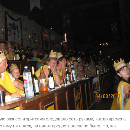
ю разнесли зрителям следовало есть руками, как во времена
этому ни ложек, ни вилок предоставлено не было. Но, как