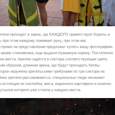
тели проходят в замок, где КАЖДОГО приветствует Король и
 при этом каждому пожимает руку, при этом вас
 прямо на представлении предложат купить вашу фотографию.
 кроме слюнявчика, еще выдали бумажную корону. Постепенно
ои места, причем садятся в сектора соответствующие цвету
ким образом, длинная арена, где будут проходить битвы
торон окружена зрительскими трибунами по три сектора на
Пока зрители рассаживаются, специальные люди начинают
 состоящие из похлебки, мяса, жаренного картофеля и конечно
бутылки которого уже стояли у каждого места.