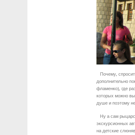
Почему, спросите
дополнительно по
фламенко), где р
которых можно выб
душе и поэтому н
Ну а сам рыцарск
экскурсионных ав
на детские слюняв