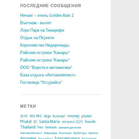
ПОСЛЕДНИЕ СООБЩЕНИЯ
Нячанг – отель Golden Rain 2
Въетнам - вылет
Лоро Парк на Тенерифе
Отдых на Пхукете
Королевство Нидерланды
Райские острова "Канары"
Райские острова "Канары"
ООО "Ворота и автоматика"
База отдыха «Автомобилист»
Гостиница "Уссурийск"
МЕТКИ
money
2010
450 PRO
Align
formula1
phuket
Phuket
Santa Maria
RC
scorpion 2221
Tenerife
Thailand
Trex
Vietnam
авиамоделизм
Автомобилист
Аквапарк
Анелька
Арбитры
Арена
Аршавин
Благовещенск
бассейны
Бразилия