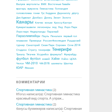
Валуев
вертолеты
ВМХ
Восточные Гавайи
вратарь
вувузела
Гимнастика
Голландия
головоломка
гонки
Гус Хиддинк
Даунхиллу
дёрту
Дик Адвокат
Донбасс
Донец
Зенит
Золото
Канары
Кличко
коньки
Кроссу-Кантри
Кумариташвили
легионеры
лед
Лед
Лоро Парк
Лоро-парк
Нидерланды
Парагвай
Параолимпийцы
Пауль
Пенальти
первый гол
плавание
Приморье
Россия-Финляндия
Рыцарский
турнир
Санаторий
Сиам Парк
Сорокин
Сочи 2014
Тенерифе
Стадион
Стриту
тенерифе
Триалу
Тягачев
Уссурийск
формула1
Фрирайду.
футбол
Футбол
Хэйхе
хоккей
Хэйхэ
ЦСКА
ЧМ-2010
Челси
ЧМ-2018
шахматы
Шахтер
ЮАР
Япония
КОММЕНТАРИИ
Спортивная гимнастика
(2)
Rforus написал(а): Спортивная гимнастика
красивый вид спорта. А упраж...
Спортивная гимнастика
(2)
бонусы букмекеров написал(а): Спортивная