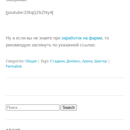
[youtube:Z0tqQZbZNy4]
Ну а если вы не знаете про
заработок на фарме
, то
рекомендую заглянуть по указанной ссылке.
Categories:
Общая
| Tags:
Стадион
,
Донбасс
,
Арена
,
Шахтер
|
Permalink