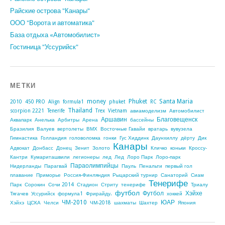
Райские острова "Канары"
ООО "Ворота и автоматика"
База отдыха «Автомобилист»
Гостиница "Уссурийск"
МЕТКИ
money
Phuket
Santa Maria
2010
450 PRO
Align
formula1
phuket
RC
Thailand
scorpion 2221
Tenerife
Trex
Vietnam
авиамоделизм
Автомобилист
Аршавин
Благовещенск
Аквапарк
Анелька
Арбитры
Арена
бассейны
Бразилия
Валуев
вертолеты
ВМХ
Восточные Гавайи
вратарь
вувузела
Гимнастика
Голландия
головоломка
гонки
Гус Хиддинк
Даунхиллу
дёрту
Дик
Канары
Адвокат
Донбасс
Донец
Зенит
Золото
Кличко
коньки
Кроссу-
Кантри
Кумариташвили
легионеры
лед
Лед
Лоро Парк
Лоро-парк
Параолимпийцы
Нидерланды
Парагвай
Пауль
Пенальти
первый гол
плавание
Приморье
Россия-Финляндия
Рыцарский турнир
Санаторий
Сиам
Тенерифе
Парк
Сорокин
Сочи 2014
Стадион
Стриту
тенерифе
Триалу
футбол
Футбол
Хэйхе
Тягачев
Уссурийск
формула1
Фрирайду.
хоккей
ЧМ-2010
ЮАР
Хэйхэ
ЦСКА
Челси
ЧМ-2018
шахматы
Шахтер
Япония