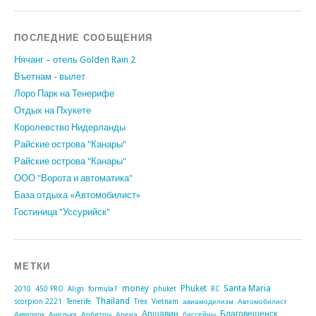
ПОСЛЕДНИЕ СООБЩЕНИЯ
Нячанг – отель Golden Rain 2
Въетнам - вылет
Лоро Парк на Тенерифе
Отдых на Пхукете
Королевство Нидерланды
Райские острова "Канары"
Райские острова "Канары"
ООО "Ворота и автоматика"
База отдыха «Автомобилист»
Гостиница "Уссурийск"
МЕТКИ
money
Phuket
Santa Maria
2010
450 PRO
Align
formula1
phuket
RC
Thailand
scorpion 2221
Tenerife
Trex
Vietnam
авиамоделизм
Автомобилист
Аршавин
Благовещенск
Аквапарк
Анелька
Арбитры
Арена
бассейны