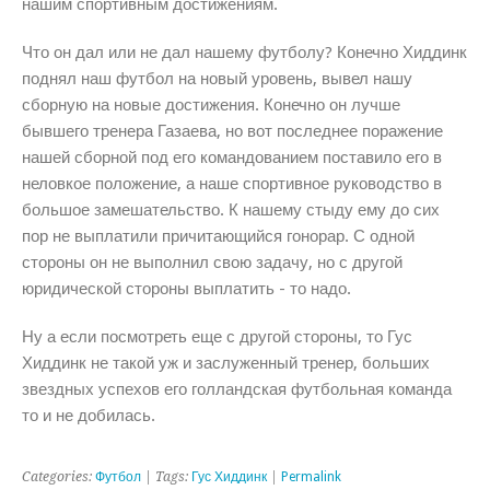
нашим спортивным достижениям.
Что он дал или не дал нашему футболу? Конечно Хиддинк
поднял наш футбол на новый уровень, вывел нашу
сборную на новые достижения. Конечно он лучше
бывшего тренера Газаева, но вот последнее поражение
нашей сборной под его командованием поставило его в
неловкое положение, а наше спортивное руководство в
большое замешательство. К нашему стыду ему до сих
пор не выплатили причитающийся гонорар. С одной
стороны он не выполнил свою задачу, но с другой
юридической стороны выплатить - то надо.
Ну а если посмотреть еще с другой стороны, то Гус
Хиддинк не такой уж и заслуженный тренер, больших
звездных успехов его голландская футбольная команда
то и не добилась.
Categories:
Футбол
| Tags:
Гус Хиддинк
|
Permalink