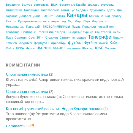
Бразилия
Валуев
вертолеты
ВМХ
Восточные Гавайи
вратарь
вувузела
Гимнастика
Голландия
головоломка
гонки
Гус Хиддинк
Даунхиллу
дёрту
Дик
Канары
Адвокат
Донбасс
Донец
Зенит
Золото
Кличко
коньки
Кроссу-
Кантри
Кумариташвили
легионеры
лед
Лед
Лоро Парк
Лоро-парк
Параолимпийцы
Нидерланды
Парагвай
Пауль
Пенальти
первый гол
плавание
Приморье
Россия-Финляндия
Рыцарский турнир
Санаторий
Сиам
Тенерифе
Парк
Сорокин
Сочи 2014
Стадион
Стриту
тенерифе
Триалу
футбол
Футбол
Хэйхе
Тягачев
Уссурийск
формула1
Фрирайду.
хоккей
ЧМ-2010
ЮАР
Хэйхэ
ЦСКА
Челси
ЧМ-2018
шахматы
Шахтер
Япония
КОММЕНТАРИИ
Спортивная гимнастика
(2)
Rforus написал(а): Спортивная гимнастика красивый вид спорта. А
упраж...
Спортивная гимнастика
(2)
бонусы букмекеров написал(а): Спортивная гимнастика не только
красивый вид спорт...
Как погиб грузинский саночник Нодар Кумариташвили
(1)
Trap написал(а): Устроителям надо было сначала самим
прокатится но ...
Comment RSS