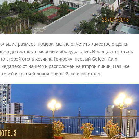
льшие размеры номера, можно отметить качество отделки
ак же добротность мебели и оборудования. Вообще этот отель
то второй отель хозяина Григория, первый Golden Rain
 недалеко от нашего и расположен на второй линии. Наш же
торой и третьей линии Европейского квартала.