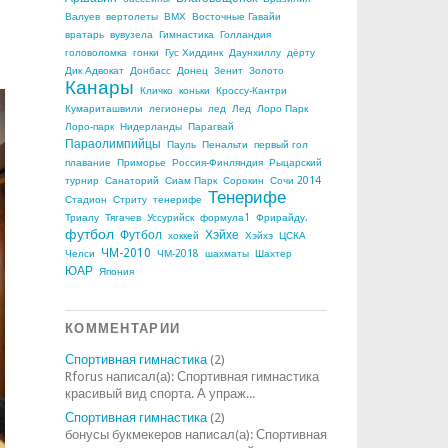
Валуев
вертолеты
ВМХ
Восточные Гавайи
вратарь
вувузела
Гимнастика
Голландия
головоломка
гонки
Гус Хиддинк
Даунхиллу
дёрту
Дик Адвокат
Донбасс
Донец
Зенит
Золото
Канары
Кличко
коньки
Кроссу-Кантри
Кумариташвили
легионеры
лед
Лед
Лоро Парк
Лоро-парк
Нидерланды
Парагвай
Параолимпийцы
Пауль
Пенальти
первый гол
плавание
Приморье
Россия-Финляндия
Рыцарский
турнир
Санаторий
Сиам Парк
Сорокин
Сочи 2014
Тенерифе
Стадион
Стриту
тенерифе
Триалу
Тягачев
Уссурийск
формула1
Фрирайду.
футбол
Футбол
Хэйхе
хоккей
Хэйхэ
ЦСКА
ЧМ-2010
Челси
ЧМ-2018
шахматы
Шахтер
ЮАР
Япония
КОММЕНТАРИИ
Спортивная гимнастика
(2)
Rforus написал(а): Спортивная гимнастика
красивый вид спорта. А упраж...
Спортивная гимнастика
(2)
бонусы букмекеров написал(а): Спортивная