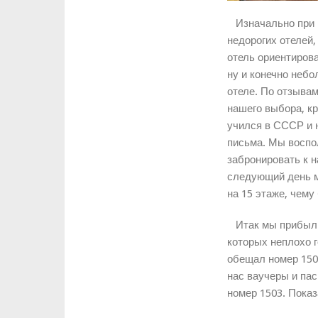
Изначально при п
недорогих отелей,
отель ориентирова
ну и конечно неб
отеле. По отзывам
нашего выбора, кр
учился в СССР и н
письма. Мы воспо
забронировать к 
следующий день м
на 15 этаже, чему
Итак мы прибыли в
которых неплохо г
обещал номер 1503
нас ваучеры и пас
номер 1503. Пока