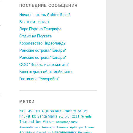
ПОСЛЕДНИЕ СООБЩЕНИЯ
Нячанг – отель Golden Rain 2
Въетнам - вылет
,
Лоро Парк на Тенерифе
Отдых на Пхукете
Королевство Нидерланды
Райские острова "Канары"
Райские острова "Канары"
ООО "Ворота и автоматика"
База отдыха «Автомобилист»
Гостиница "Уссурийск"
з
МЕТКИ
money
2010
450 PRO
Align
formula1
phuket
Phuket
Santa Maria
RC
scorpion 2221
Tenerife
Thailand
Trex
Vietnam
авиамоделизм
Автомобилист
Аквапарк
Анелька
Арбитры
Арена
Аршавин
Благовещенск
бассейны
Бразилия