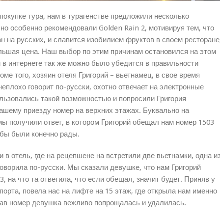
окупке тура, нам в турагенстве предложили несколько
 но особенно рекомендовали Golden Rain 2, мотивируя тем, что
н на русских, и славится изобилием фруктов в своем ресторане
ольшая цена. Наш выбор по этим причинам остановился на этом
 в интернете так же можно было убедится в правильности
оме того, хозяин отеля Григорий – вьетнамец, в свое время
еплохо говорит по-русски, охотно отвечает на электронные
льзовались такой возможностью и попросили Григория
нашему приезду номер на верхних этажах. Буквально на
ы получили ответ, в котором Григорий обещал нам номер 1503
 бы были конечно рады.
 отель, где на рецепшене на встретили две вьетнамки, одна и
оворила по-русски. Мы сказали девушке, что нам Григорий
, на что та ответила, что если обещал, значит будет. Приняв у
порта, повела нас на лифте на 15 этаж, где открыла нам именно
зав номер девушка вежливо попрощалась и удалилась.